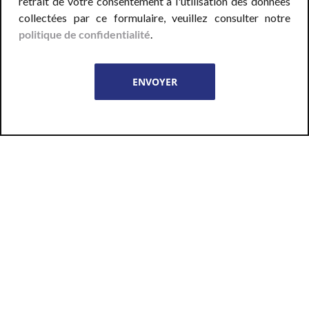
retrait de votre consentement à l'utilisation des données
collectées par ce formulaire, veuillez consulter notre
politique de confidentialité
.
Sollicitez notre expérience en
maçonnerie neuf et rénovation
Bénodet, Pluguffan, Plonéis,
Guengat
Pour tous vos travaux de construction de