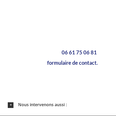
individuelles, de bâtiments
industriels, de VRD, de terrassement
ou de dallage.
Pour plus d’informations, veuillez
nous contacter au
06 61 75 06 81
ou via notre
formulaire de contact.
Nous intervenons aussi :