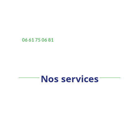
maisons individuelles, de rénovation et
d’extension, faites appel à H&N TRAD’29, expert
en maçonnerie générale et gros œuvre.
Contactez-nous dès maintenant au
06 61 75 06 81
pour discuter de vos projets et
obtenir un devis personnalisé.
Nos services