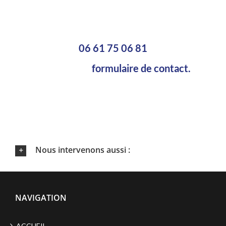
Pour plus d’informations, n’hésitez
pas à nous contacter au
06 61 75 06 81
ou via notre
formulaire de contact.
Nous intervenons aussi :
NAVIGATION
ACCUEIL