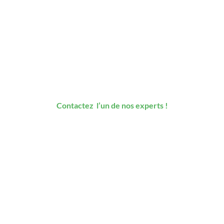
Vous souhaitez réaliser
votre projet de
construction de maison
individuelle ?
Contactez l’un de nos experts !