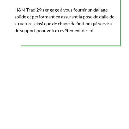
H&N Trad’29 s’engage à vous fournir un dallage
solide et performant en assurant la pose de dalle de
structure, ainsi que de chape de finition qui servira
de support pour votre revêtement de sol.
Un seul interlocuteur pour vos
travaux de construction de maisons
individuelles, de bâtiments
industriels, de VRD, de terrassement
et de dallage.